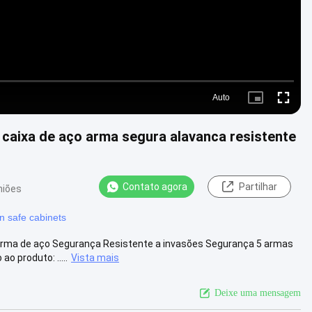
Auto
Picture-
Fullscre
in-
Picture
 caixa de aço arma segura alavanca resistente
Contato agora
Partilhar
niões
n safe cabinets
Arma de aço Segurança Resistente a invasões Segurança 5 armas
 produto: .....
Vista mais
Deixe uma mensagem