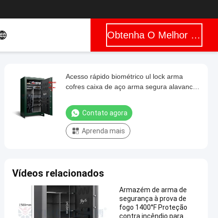
Obtenha O Melhor Preço
Acesso rápido biométrico ul lock arma
cofres caixa de aço arma segura alavanca
resistente seguro 5 arma segura
Contato agora
Aprenda mais
Vídeos relacionados
Armazém de arma de
segurança à prova de
fogo 1400°F Proteção
contra incêndio para