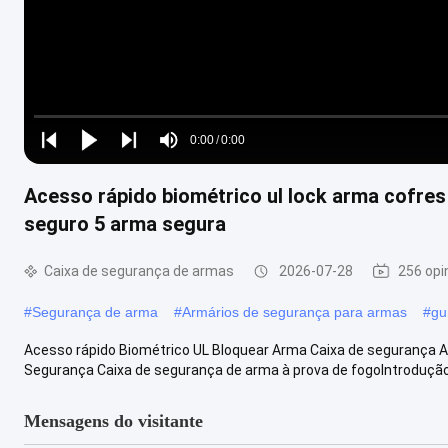
Loaded
:
0%
0:00
/
0:00
Play
Play
Play
Mute
Current
Duration
next
next
Acesso rápido biométrico ul lock arma cofres
Time
seguro 5 arma segura
Caixa de segurança de armas
2026-07-28
256 opi
#
Segurança de arma
#
Armários de segurança para armas
#
gu
Acesso rápido Biométrico UL Bloquear Arma Caixa de segurança 
Segurança Caixa de segurança de arma à prova de fogoIntrodução ao
Mensagens do visitante