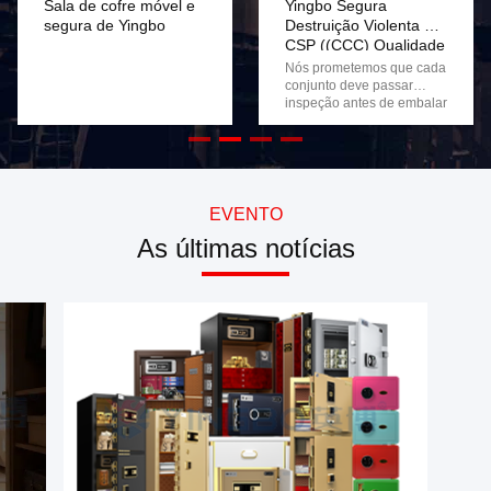
Sala de cofre móvel e
Yingbo Segura
segura de Yingbo
Destruição Violenta De
CSP ((CCC) Qualidade
Nós prometemos que cada
conjunto deve passar
inspeção antes de embalar
EVENTO
As últimas notícias