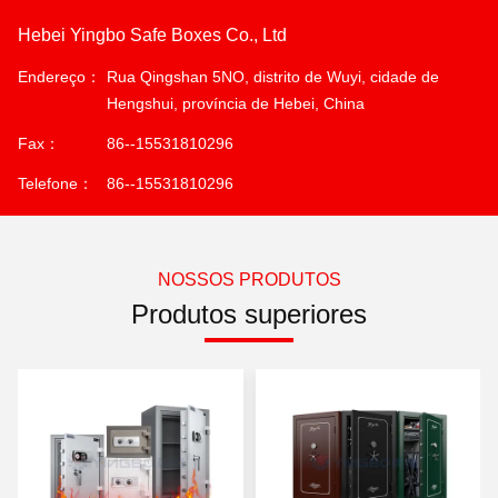
Hebei Yingbo Safe Boxes Co., Ltd
Endereço：
Rua Qingshan 5NO, distrito de Wuyi, cidade de
Hengshui, província de Hebei, China
Fax：
86--15531810296
Telefone：
86--15531810296
NOSSOS PRODUTOS
Produtos superiores