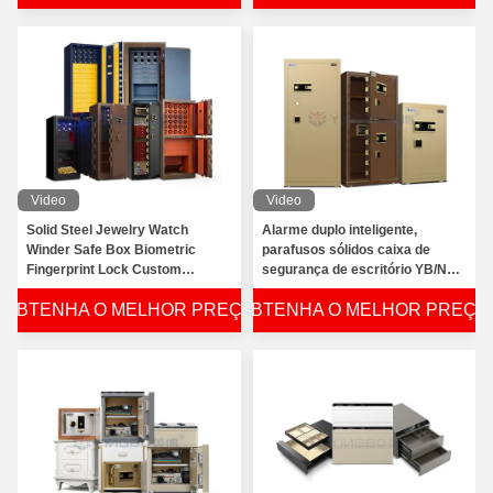
Video
Video
Solid Steel Jewelry Watch
Alarme duplo inteligente,
Winder Safe Box Biometric
parafusos sólidos caixa de
Fingerprint Lock Custom
segurança de escritório YB/N7-
Jewelry Safe
25#---150D#
OBTENHA O MELHOR PREÇO
OBTENHA O MELHOR PREÇO