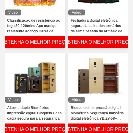
Video
Video
Classificação de resistência ao
Fechadura digital eletrônica
fogo 30-120mins Aço maciço
segura da caixa dos armários
resistente ao fogo Caixa de
da arma pesada do armário de
segurança 2 horas Segurança à
aço grosso anti alavanca
OBTENHA O MELHOR PREÇO
OBTENHA O MELHOR PREÇO
prova de fogo
Video
Video
Alarme duplo Biométrico
Bloqueio de impressão digital
Impressão digital Bloqueio Casa
biométrica Segurança bancária
caixa segura para a segurança
digital eletrônica YB/ZY-58--
-180D
OBTENHA O MELHOR PREÇO
OBTENHA O MELHOR PREÇO