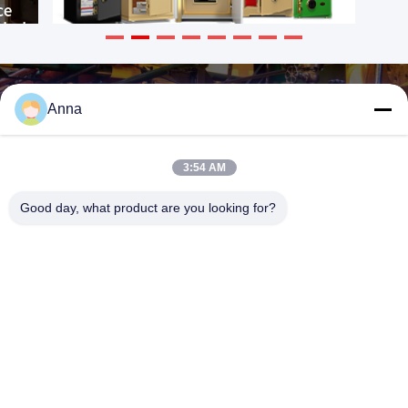
Anna
3:54 AM
Good day, what product are you looking for?
HEBEI YINGBO SAFE BOXES CO., LTD
yingbosafeboxes@gmail.com
86--15531810296
Rua Qingshan 5NO, distrito de Wuyi, cidade de Hengshui,