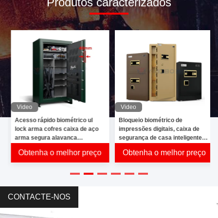
Produtos caracterizados
partners' pre-
sale plans,
high-definition
photos, lifetime
technical
Video
Video
Acesso rápido biométrico ul
Bloqueio biométrico de
support
+
lock arma cofres caixa de aço
impressões digitais, caixa de
arma segura alavanca
segurança de casa inteligente
resistente seguro 5 arma
YB/RS-45#---150D#
Obtenha o melhor preço
Obtenha o melhor preço
Clientes atendidos
segura
CONTACTE-NOS