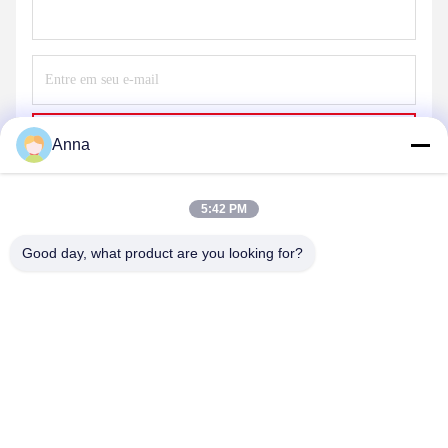
Envie
Anna
5:42 PM
Good day, what product are you looking for?
HEBEI YINGBO SAFE BOXES CO., LTD
yingbosafeboxes@gmail.com
86--15531810296