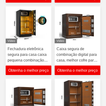
Vídeo
Vídeo
Fechadura eletrônica
Caixa segura de
segura para casa caixa
combinação digital para
pequena combinação
casa, melhor cofre para
segura melhor casa
digitalização de dedos
Obtenha o melhor preço
Obtenha o melhor preço
segura
em casa