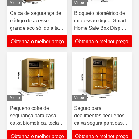
Vídeo
Vídeo
Caixa de segurança de
Bloqueio biométrico de
código de acesso
impressão digital Smart
grande aço sólido alta
Home Safe Box Display
gama casa cofres 120kg
LCD Safe Digital Safe
Obtenha o melhor preço
Obtenha o melhor preço
para segurança em casa
Box
Vídeo
Vídeo
Pequeno cofre de
Seguro para
segurança para casa,
documentos pequenos,
caixa biométrica, teclado
caixa segura para casa,
seguro para casa,
multi impressão digital,
Obtenha o melhor preço
Obtenha o melhor preço
enorme, seguro
melhor cofre para casa