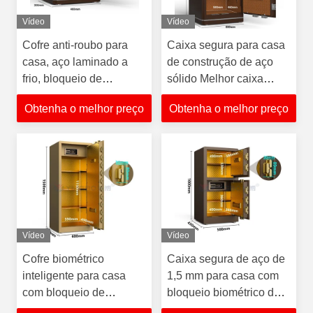
Vídeo
Vídeo
Cofre anti-roubo para
Caixa segura para casa
casa, aço laminado a
de construção de aço
frio, bloqueio de
sólido Melhor caixa
impressão digital,
segura para impressão
Obtenha o melhor preço
Obtenha o melhor preço
melhor pequeno cofre
digital segura para casa
Vídeo
Vídeo
Cofre biométrico
Caixa segura de aço de
inteligente para casa
1,5 mm para casa com
com bloqueio de
bloqueio biométrico de
impressão digital, o
impressão digital,