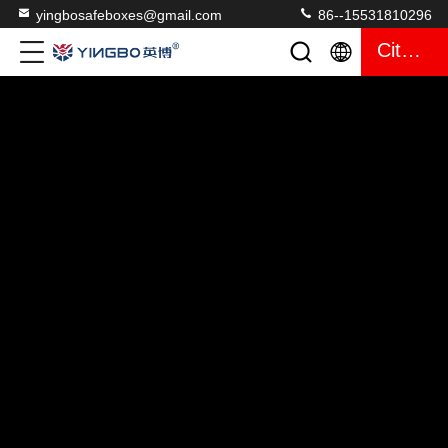
yingbosafeboxes@gmail.com
86--15531810296
Citações