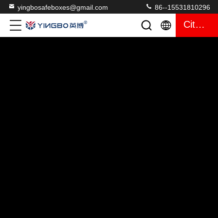
yingbosafeboxes@gmail.com
86--15531810296
Citações